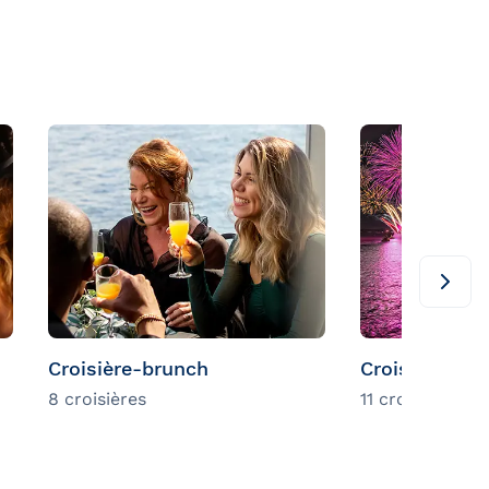
Croisière-brunch
Croisière et f
8 croisières
11 croisières