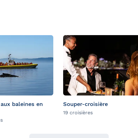
 aux baleines en
Souper-croisière
19 croisières
es