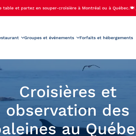
e table et partez en souper-croisière à Montréal ou à Québec.🍽️
estaurant
Groupes et événements
Forfaits et hébergements
roduits
Menus
Groupes scolaires
r-croisière
Activités préscolaires
teau
Carte des vins
ière-brunch
Activités scolaires
diac
Carte des boissons
croisière
Bal de finissants
Croisières et
 de Noël
Sorties de camps de jour
ère aux feux d'artifice
Voyages étudiants
observation des
ère privée avec feux
palaches
fice
baleines au Québe
se-Île