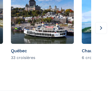
Québec
Chaudière-A
33 croisières
6 croisières