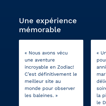
Une expérience
mémorable
« Nous avons vécu
« Un
une aventure
pou
incroyable en Zodiac!
anni
C’est définitivement le
mar
meilleur site au
déli
monde pour observer
soir
les baleines. »
la 
le D