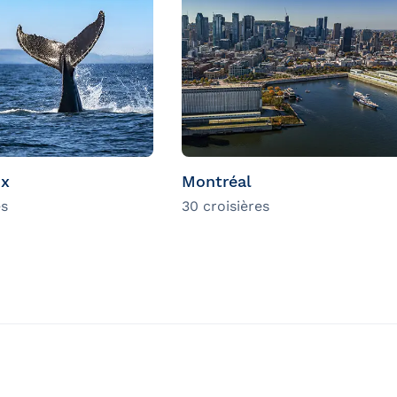
ix
Montréal
es
30 croisières