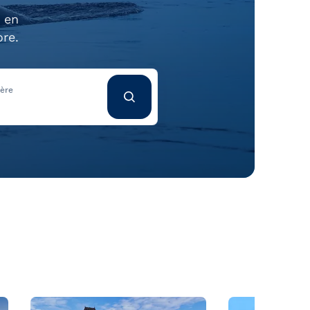
, en
ore.
ière