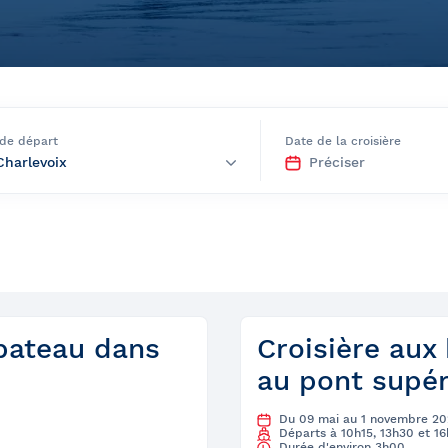
rètes du Saint-
 de départ
Date de la croisière
Québec et
ns
 bateau dans
Croisière aux 
au pont supér
Du 09 mai au 1 novembre 20
Départs à 10h15, 13h30 et 1
Durée d'environ 3h00