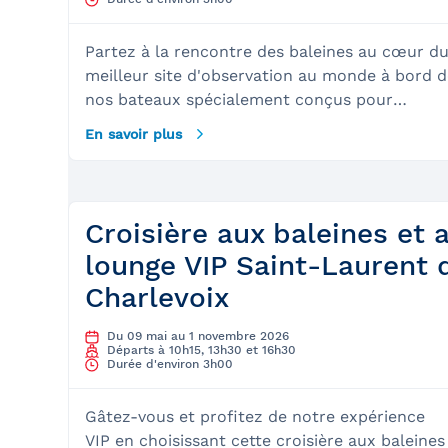
Partez à la rencontre des baleines au cœur d
meilleur site d'observation au monde à bord d
nos bateaux spécialement conçus pour
admirer les mammifères marins. Nos guides
En savoir plus
naturalistes vous apprendront tout ce que
vous avez toujours voulu savoir sur les géants
de la mer. Lors de cette excursion dans le par
marin du Saguenay Saint-Laurent, vous aurez
Croisière aux baleines et 
la chance de croiser jusqu'à 13 espèces dont
lounge VIP Saint-Laurent 
les plus communes sont : les petits rorquals,
Charlevoix
les rorquals communs, les baleines à bosse, le
marsouins, les phoques communs et les
Du 09 mai au 1 novembre 2026
bélugas. Qui sait, vous aurez peut-être la
Départs à 10h15, 13h30 et 16h30
chance de croiser une baleine bleue, le plus
Durée d'environ 3h00
gros animal de la planète! À quoi s’attendre :
Le site&nbsp;: Il est possible de monter à bor
Gâtez-vous et profitez de notre expérience
à partir de la magnifique région de Charlevoix,
VIP en choisissant cette croisière aux baleines