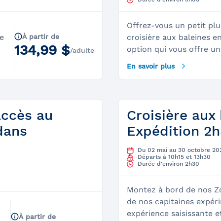
u
Offrez-vous un petit plu
e
À partir de
croisière aux baleines e
134,99 $
option qui vous offre une
/adulte
ainsi qu'un accès exclus
En savoir plus
d’observation située sur
AML Grand Fleuve. Vous 
c
d’une vue à 360 degrés à
point de vue qui soit p
accès au
Croisière aux
vidéo des images saisiss
dans
Expédition 2h
mer! Nos guides-natura
s
régulièrement les observ
Du 02 mai au 30 octobre 20
pont supérieur qui acc
Départs à 10h15 et 13h30
Durée d'environ 2h30
30 passagers, vous aurez
pouvoir les côtoyer et d
Montez à bord de nos Z
manière privilégiée. &nb
de nos capitaines expér
d
s’attendre&nbsp;: Le site&nbsp;: Il est possible
expérience saisissante 
de monter à bord à part
À partir de