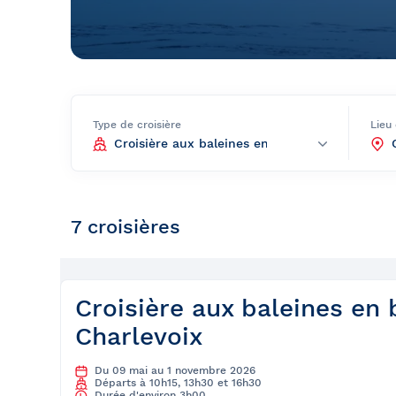
Bal de finissants
Expédition dans les Îles Sec
Ottawa
Laurent
Croisière guidée
Croisière évasion
Type de croisière
Lieu
Croisière de soir
Croisière-lunch
Croisières entre Montréal, 
7 croisières
Tadoussac
Croisière de Noël
Croisière aux petits pingoui
Croisière aux baleines en
Charlevoix
Navette fluviale
Du 09 mai au 1 novembre 2026
Départs à 10h15, 13h30 et 16h30
Durée d'environ 3h00