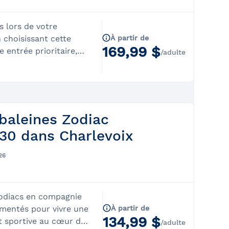
s lors de votre
n choisissant cette
À partir de
169,99 $
 entrée prioritaire,
/adulte
if à notre passerelle
 le niveau supérieur du
pourrez ainsi profiter
 partir du meilleur
our capter en photo ou
 baleines Zodiac
antes des géants de la
30 dans Charlevoix
listes commentent
ations à partir du
26
ueille un maximum de
 ainsi l’occasion de
'interagir avec eux de
odiacs en compagnie
sp; À quoi
imentés pour vivre une
À partir de
134,99 $
et sportive au cœur du
ir de la magnifique
/adulte