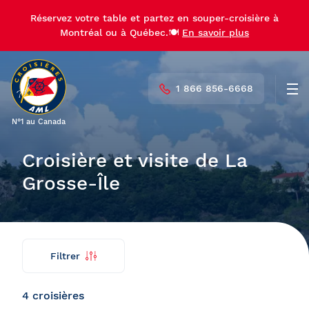
Réservez votre table et partez en souper-croisière à
Réservez votre table et partez en souper-croisière à
Montréal ou à Québec.🍽️
Montréal ou à Québec.🍽️
En savoir plus
En savoir plus
1 866 856-6668
Men
N°1 au Canada
Croisière et visite de La
Grosse-Île
Filtrer
Trouver
Retour
ma
croisière
4 croisières