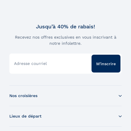
Jusqu’à 40% de rabais!
Recevez nos offres exclusives en vous inscrivant à
notre infolettre.
Adresse courriel
M'inscrire
Nos croisières
Croisière aux baleines en bateau
Lieux de départ
Croisière aux baleines en Zodiac
Souper-croisière
Tadoussac