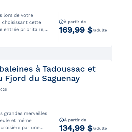
s lors de votre
n choisissant cette
À partir de
169,99 $
 entrée prioritaire,
/adulte
if à notre passerelle
 le niveau supérieur du
pourrez ainsi profiter
 partir du meilleur
our capter en photo ou
 baleines à Tadoussac et
antes des géants de la
u Fjord du Saguenay
istes commentent
ations à partir du
2026
ueille un maximum de
 ainsi l’occasion de
'interagir avec eux de
us grandes merveilles
p;À quoi
 seule et même
À partir de
nbsp;: Il est possible
134,99 $
 croisière par une
ir de la magnifique
/adulte