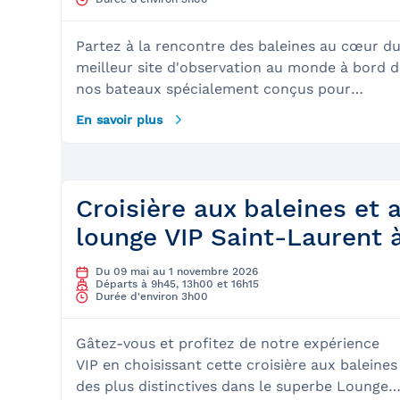
Partez à la rencontre des baleines au cœur d
meilleur site d'observation au monde à bord d
nos bateaux spécialement conçus pour
admirer les mammifères marins. Nos guides
En savoir plus
naturalistes vous apprendront tout ce que
vous avez toujours voulu savoir sur les géants
de la mer. Lors de cette excursion dans le par
marin du Saguenay St-Laurent, vous aurez la
Croisière aux baleines et 
chance de croiser jusqu'à 13 espèces dont les
lounge VIP Saint-Laurent 
plus communes sont : les petits rorquals, les
rorquals communs, les baleines à bosse, les
Du 09 mai au 1 novembre 2026
marsouins, les phoques communs et les
Départs à 9h45, 13h00 et 16h15
Durée d'environ 3h00
bélugas. Qui sait, vous aurez peut-être la
chance de croiser une baleine bleue, le plus
Gâtez-vous et profitez de notre expérience
gros animal de la planète! À quoi s’attendre :
VIP en choisissant cette croisière aux baleines
Le site&nbsp;: Il est possible de monter à bor
des plus distinctives dans le superbe Lounge
à partir de la magnifique région de Charlevoix