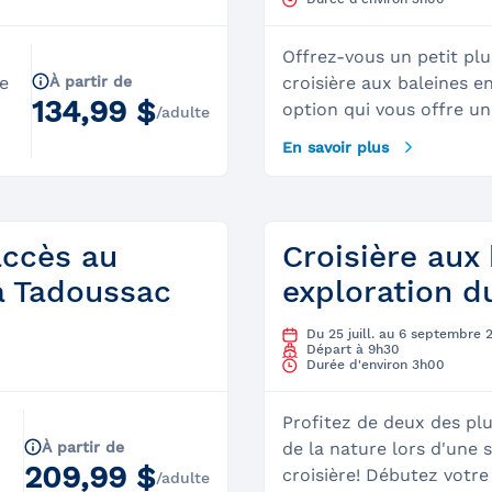
u
Offrez-vous un petit plu
e
À partir de
croisière aux baleines e
134,99 $
option qui vous offre une
/adulte
ainsi qu'un accès exclus
En savoir plus
d’observation située sur
AML Grand Fleuve. Vous 
c
d’une vue à 360 degrés à
point de vue qui soit p
accès au
Croisière aux
vidéo des images saisiss
à Tadoussac
exploration d
mer!Nos guides-natural
régulièrement les observ
Du 25 juill. au 6 septembre 
pont supérieur qui acc
Départ à 9h30
Durée d'environ 3h00
30 passagers, vous aurez
pouvoir les côtoyer et d
Profitez de deux des pl
manière privilégiée.&nbs
À partir de
de la nature lors d'une
d
s’attendre&nbsp;:Le site&
209,99 $
croisière! Débutez votre
de monter à bord à part
/adulte