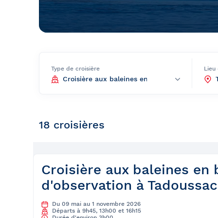
Bal de finissants
Expédition dans les Îles Sec
Ottawa
Laurent
Croisière guidée
Croisière évasion
Type de croisière
Lieu
Croisière de soir
Croisière-lunch
Croisières entre Montréal, 
18 croisières
Tadoussac
Croisière de Noël
Croisière aux petits pingoui
Croisière aux baleines en
d'observation à Tadoussac
Navette fluviale
Du 09 mai au 1 novembre 2026
Départs à 9h45, 13h00 et 16h15
Durée d'environ 3h00