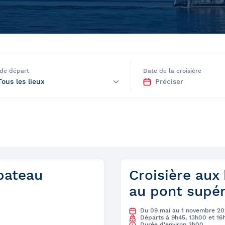
rètes du Saint-
 de départ
Date de la croisière
Québec et
ns
 bateau
Croisière aux 
au pont supér
Du 09 mai au 1 novembre 20
Départs à 9h45, 13h00 et 16
Durée d'environ 3h00