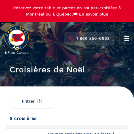
Réservez votre table et partez en souper-croisière à
Réservez votre table et partez en souper-croisière à
Montréal ou à Québec.🍽️
Montréal ou à Québec.🍽️
En savoir plus
En savoir plus
1 866 856-6668
Men
N°1 au Canada
Croisières de Noël
Filtrer
Trouver
Retour
ma
croisière
8 croisières