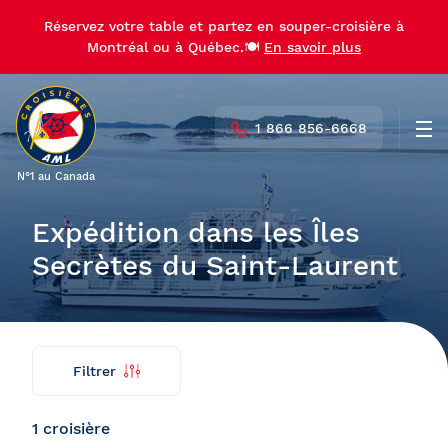
Réservez votre table et partez en souper-croisière à
Réservez votre table et partez en souper-croisière à
Montréal ou à Québec.🍽️
Montréal ou à Québec.🍽️
En savoir plus
En savoir plus
1 866 856-6668
Men
N°1 au Canada
Expédition dans les Îles
Secrètes du Saint-Laurent
Filtrer
Trouver
Retour
ma
croisière
1 croisière