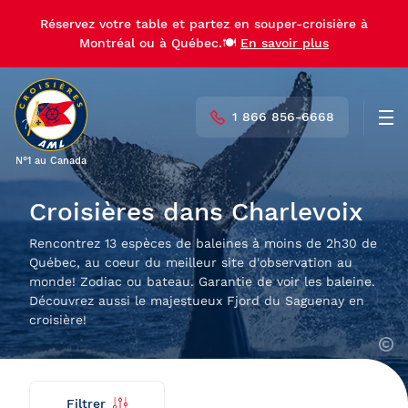
Réservez votre table et partez en souper-croisière à
Réservez votre table et partez en souper-croisière à
Montréal ou à Québec.🍽️
Montréal ou à Québec.🍽️
En savoir plus
En savoir plus
1 866 856-6668
Men
N°1 au Canada
Croisières dans Charlevoix
Rencontrez 13 espèces de baleines à moins de 2h30 de
Québec, au coeur du meilleur site d'observation au
monde! Zodiac ou bateau. Garantie de voir les baleine.
Découvrez aussi le majestueux Fjord du Saguenay en
croisière!
Filtrer