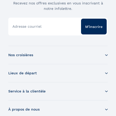
Recevez nos offres exclusives en vous inscrivant à
notre infolettre.
Adresse courriel
M'inscrire
Nos croisières
Croisière aux baleines en bateau
Lieux de départ
Croisière aux baleines en Zodiac
Souper-croisière
Tadoussac
Croisière-brunch
Service à la clientèle
Charlevoix
Croisière et feux d'artifice
Montréal
Nous contacter
Croisière et visite de la Grosse-Île
Québec
À propos de nous
Nous trouver
Expédition dans les Îles Secrètes du Saint-Laurent
Chaudière-Appalaches