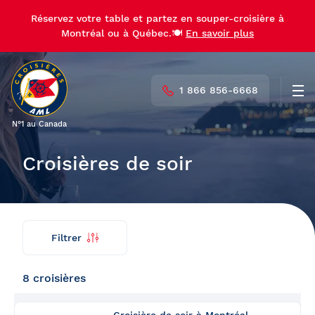
Réservez votre table et partez en souper-croisière à
Réservez votre table et partez en souper-croisière à
Montréal ou à Québec.🍽️
Montréal ou à Québec.🍽️
En savoir plus
En savoir plus
1 866 856-6668
Men
N°1 au Canada
Croisières de soir
Filtrer
Trouver
Retour
ma
croisière
8 croisières