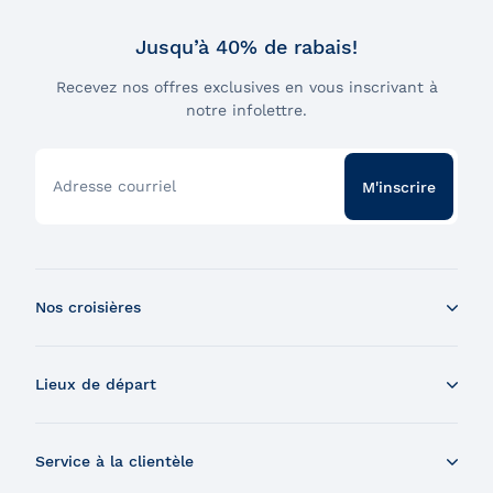
Jusqu’à 40% de rabais!
Recevez nos offres exclusives en vous inscrivant à
notre infolettre.
Adresse courriel
M'inscrire
Nos croisières
Croisière aux baleines en bateau
Lieux de départ
Croisière aux baleines en Zodiac
Souper-croisière
Tadoussac
Croisière-brunch
Service à la clientèle
Charlevoix
Croisière et feux d'artifice