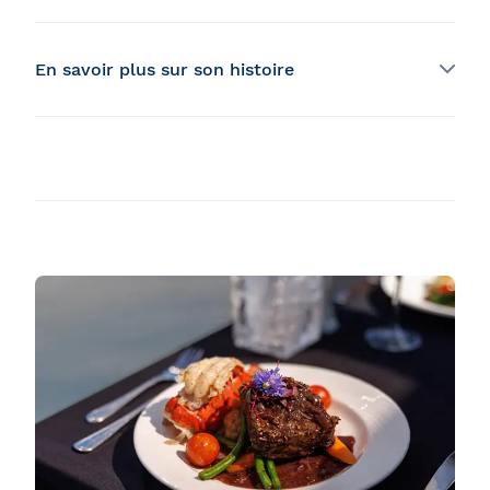
En savoir plus sur son histoire
En passant par le complexe hôtelier Dalvay by the Sea
de l’Île-du-Prince-Édouard, jusqu’au Café Méliès du
boulevard St-Laurent et l’Hôtel St-Sulpice de la rue
St-Denis à Montréal, notre fameux chef a toujours su
se démarquer par sa curiosité et son désir de faire
vivre une expérience distinctive à ses clients.
Reconnu pour son raffinement et sa passion pour la
gastronomie, Santino apporte sa petite touche
personnelle à ses créations culinaires. Animé par une
volonté de constamment offrir ce qui se fait de mieux,
Santino vous propose des mets de grande qualité
préparés avec professionnalisme et plaisir, que ce soit
pour un délicieux brunch ou pour un succulent souper
5 services. Près de 60 000 repas sont servis
annuellement à bord du Cavalier Maxim, ce qui en fait
un défi des plus intéressants pour notre Chef exécutif.