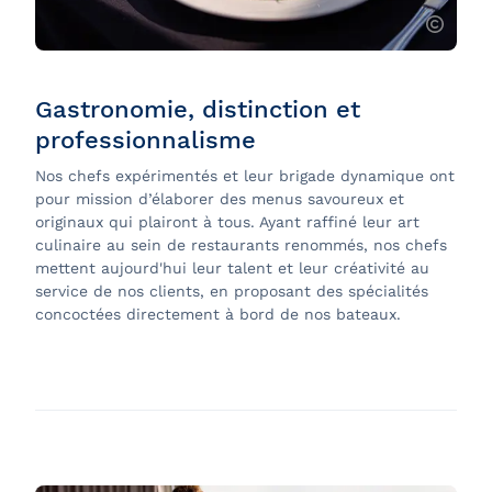
Entouré d’une brigade jeune et dynamique, vous serez
assurément ravi de déguster un de ses savoureux
repas à bord de l’unique bateau restaurant de
Gastronomie, distinction et
Montréal, de même que sur les autres bateaux de la
flotte de Croisières AML.
professionnalisme
Nos chefs expérimentés et leur brigade dynamique ont
Bon appétit!
pour mission d’élaborer des menus savoureux et
originaux qui plairont à tous. Ayant raffiné leur art
culinaire au sein de restaurants renommés, nos chefs
mettent aujourd'hui leur talent et leur créativité au
service de nos clients, en proposant des spécialités
concoctées directement à bord de nos bateaux.