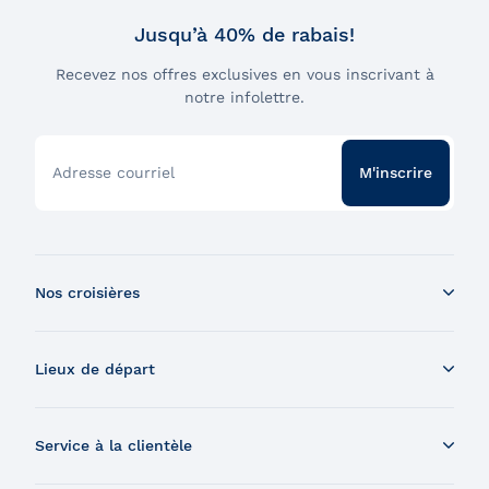
Jusqu’à 40% de rabais!
Recevez nos offres exclusives en vous inscrivant à
notre infolettre.
Adresse courriel
M'inscrire
Nos croisières
Croisière aux baleines en bateau
Lieux de départ
Croisière aux baleines en Zodiac
Souper-croisière
Tadoussac
Croisière-brunch
Service à la clientèle
Charlevoix
Croisière et feux d'artifice
Montréal