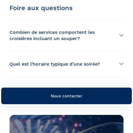
Foire aux questions
Combien de services comportent les
croisières incluant un souper?
Nos croisières repas vous proposent des expériences
adaptées à tous les goûts et budgets. Nous offrons un
choix entre un menu de 3 services et un menu de 5
Quel est l’horaire typique d’une soirée?
services.
18h00: Votre arrivée à bord
À votre arrivée, retrouvez votre groupe et profitez d’un
accueil chaleureux par notre animateur et équipage.
Nous contacter
Prenez le temps de vous installer confortablement
avant le départ.
19h00: Départ en croisière et repas
bistronomique