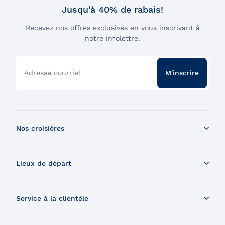
Jusqu’à 40% de rabais!
Recevez nos offres exclusives en vous inscrivant à
notre infolettre.
Adresse courriel
M'inscrire
Nos croisières
Croisière aux baleines en bateau
Lieux de départ
Croisière aux baleines en Zodiac
Souper-croisière
Tadoussac
Croisière-brunch
Service à la clientèle
Charlevoix
Croisière et feux d'artifice
Montréal
Nous contacter
Croisière et visite de la Grosse-Île