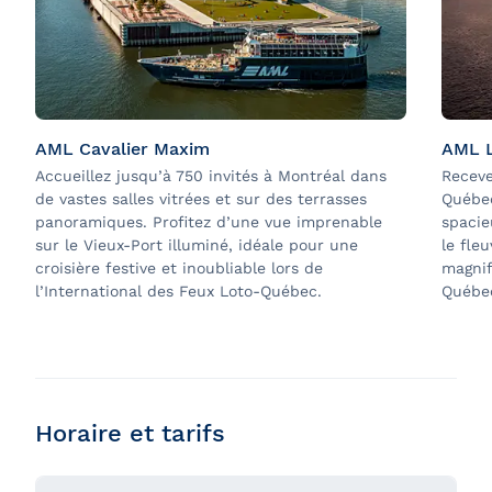
Cocktail de
-
-
✔
bienvenue
✔ (choix
entre 4
Bouteille
vins
AML Cavalier Maxim
AML L
de vin
-
-
rouges et
Accueillez jusqu’à 750 invités à Montréal dans
Receve
(pour 2)
4 vins
de vastes salles vitrées et sur des terrasses
Québec
blancs)
panoramiques. Profitez d’une vue imprenable
spacie
sur le Vieux-Port illuminé, idéale pour une
le fle
croisière festive et inoubliable lors de
magnif
Digestif
-
-
✔
l’International des Feux Loto-Québec.
Québe
Bord de
fenêtre
-
-
-
garanti
Horaire et tarifs