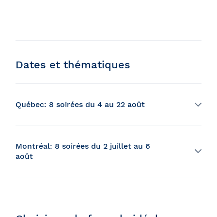
Dates et thématiques
Québec: 8 soirées du 4 au 22 août
Grands Feux Loto-Québec
Montréal: 8 soirées du 2 juillet au 6
août
Mardi 4 août
: Rock' N' Roll - Soirée d'ouverture
Jeudi 6 août
: Fiesta Latina
International des Feux Loto-Québec
Mardi 11 août
: Épluchette