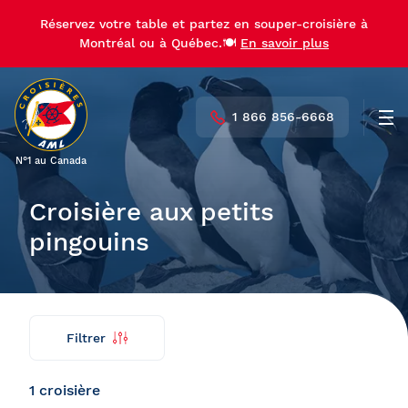
Réservez votre table et partez en souper-croisière à
Réservez votre table et partez en souper-croisière à
Montréal ou à Québec.🍽️
Montréal ou à Québec.🍽️
En savoir plus
En savoir plus
1 866 856-6668
Men
N°1 au Canada
Croisière aux petits
pingouins
Filtrer
Trouver
Retour
ma
croisière
1 croisière