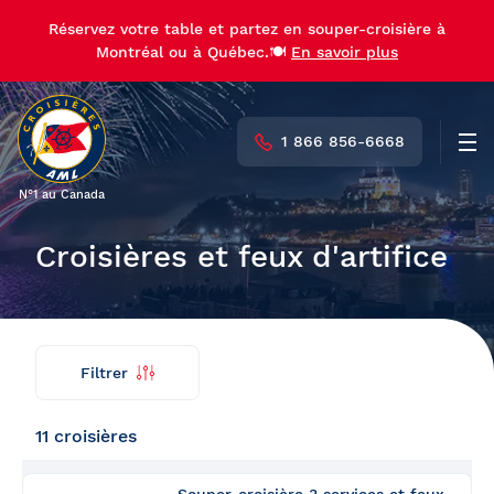
Réservez votre table et partez en souper-croisière à
Réservez votre table et partez en souper-croisière à
Montréal ou à Québec.🍽️
Montréal ou à Québec.🍽️
En savoir plus
En savoir plus
1 866 856-6668
Men
N°1 au Canada
Croisières et feux d'artifice
Filtrer
Trouver
Retour
ma
croisière
11 croisières