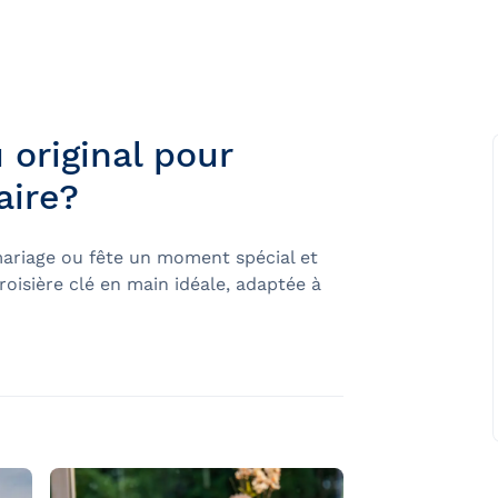
rètes du Saint-
 original pour
aire?
mariage ou fête un moment spécial et
Québec et
isière clé en main idéale, adaptée à
ns