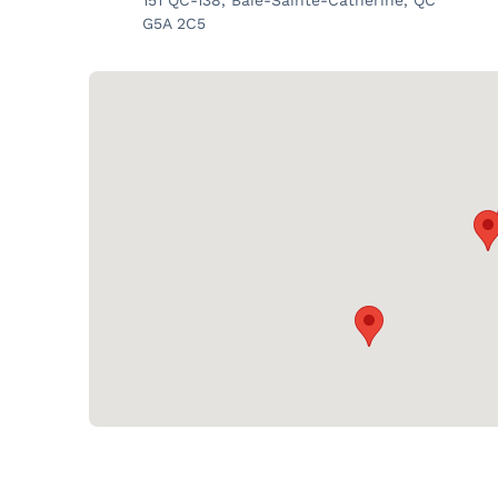
151 QC-138, Baie-Sainte-Catherine, QC
G5A 2C5