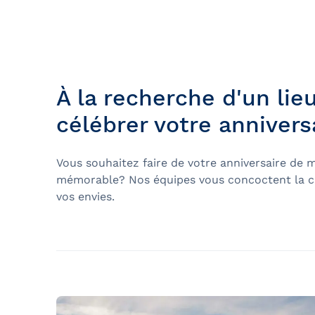
Bal de finissants
Expédition dans les Îles Sec
Ottawa
Laurent
Croisière guidée
Croisière évasion
À la recherche d'un lieu
Croisière de soir
célébrer votre annivers
Croisière-lunch
Vous souhaitez faire de votre anniversaire de 
Croisières entre Montréal, 
mémorable? Nos équipes vous concoctent la cro
Tadoussac
vos envies.
Croisière de Noël
Croisière aux petits pingoui
Navette fluviale