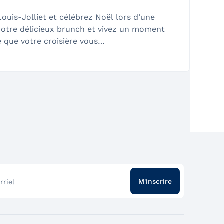
uis-Jolliet et célébrez Noël lors d’une
 notre délicieux brunch et vivez un moment
Ce que votre croisière vous
oritaire à bord et verre de mimosa à
 aux choix variés servi par notre
cale sous la thématique de Noël
M'inscrire
rriel