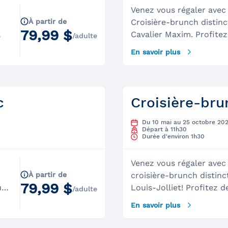
Venez vous régaler avec
À partir de
Croisière-brunch distin
79,99 $
Cavalier Maxim. Profitez
/adulte
famille ou entre amis po
En savoir plus
enchanteur,&nbsp;aux a
grandeur nature.&nbsp;
incontournable!&nbsp;Ent
bord&nbsp;Bord de fenêt
c
Croisière-bru
du panorama (offert jus
2026)&nbsp;Verre de mim
Du 10 mai au 25 octobre 20
Départ à 11h30
sans alcool également
Durée d'environ 1h30
disponible)&nbsp;Délici
variés servi par notre é
Venez vous régaler avec
relaxante et divertissa
À partir de
croisière-brunch distin
sur Montréal
79,99 $
ux
Louis-Jolliet! Profitez d
/adulte
ou entre amis pour admi
En savoir plus
ue
enchanteur, aux abords 
nature. Un rendez-vous 