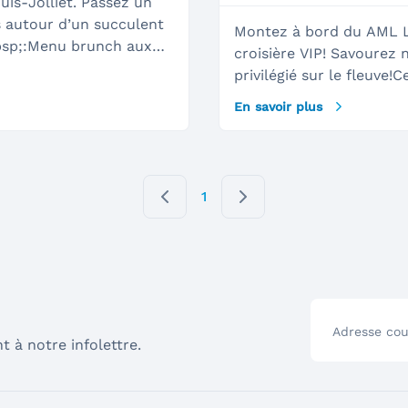
is-Jolliet. Passez un
 autour d’un succulent
Montez à bord du AML Lo
nbsp;:Menu brunch aux
croisière VIP! Savourez
ur le fleuve en famille
privilégié sur le fleuve!
ématique des
réserve&nbsp;:Entrée pri
En savoir plus
l’arrivéeDélicieux brunch
équipageAnimation musi
1
Adresse cou
t à notre infolettre.