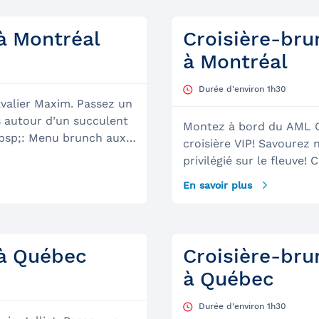
prioritaire à bordVerre 
(une option sans alcool 
à Montréal
Croisière-br
disponible)Bord de fenêt
à Montréal
du panorama (offert jus
2026)Délicieux brunch au
Durée d'environ 1h30
notre équipageVue impr
valier Maxim. Passez un
 autour d’un succulent
Montez à bord du AML Ca
nch aux
croisière VIP! Savourez
sur le fleuve en famille
privilégié sur le fleuve!
ématique des fêtes
Entrée prioritaire à bord
En savoir plus
brunch aux choix variés
sous la thématique de N
 à Québec
Croisière-br
à Québec
Durée d'environ 1h30