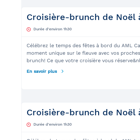
chute Montmorency
Croisière-brunch de Noël 
Durée d'environ 1h30
Célébrez le temps des fêtes à bord du AML Ca
moment unique sur le fleuve avec vos proches
brunch! Ce que votre croisière vous réserve&nbsp;: Menu bru
choix variés préparé à bord Moment privilégié 
En savoir plus
ou entre amis Animation musicale et décor th
Service attentionné de notre équipage
Croisière-brunch de Noël
Durée d'environ 1h30