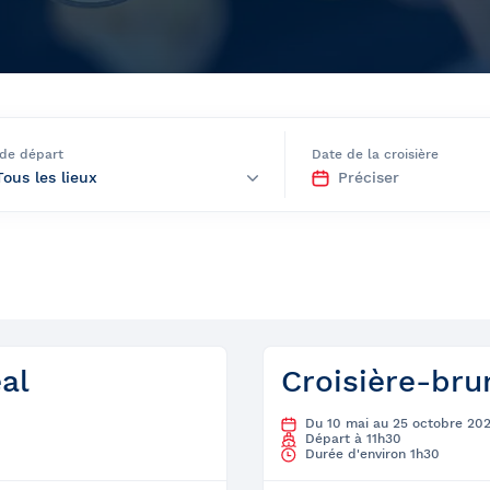
rètes du Saint-
 de départ
Date de la croisière
Québec et
ns
al
Croisière-bru
Du 10 mai au 25 octobre 20
Départ à 11h30
Durée d'environ 1h30