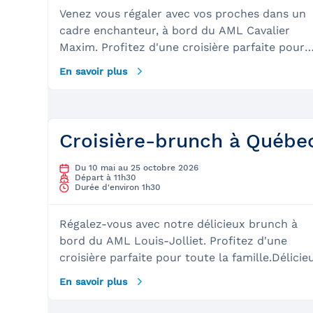
Venez vous régaler avec vos proches dans un
cadre enchanteur, à bord du AML Cavalier
Maxim. Profitez d'une croisière parfaite pour
toute la famille.&nbsp;Un rendez-vous
En savoir plus
incontournable! Délicieux brunch aux choix
variés servi par notre équipage Croisière
relaxante et divertissante Vue imprenable sur
Montréal
Croisière-brunch à Québe
Du 10 mai au 25 octobre 2026
Départ à 11h30
Durée d'environ 1h30
Régalez-vous avec notre délicieux brunch à
bord du AML Louis-Jolliet. Profitez d'une
croisière parfaite pour toute la famille.Délicie
brunch aux choix variés servi par notre
En savoir plus
équipageCroisière relaxante et divertissanteV
imprenable sur Québec, l'Île d'Orléans et la