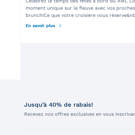
Célébrez le temps des fêtes à bord du AML Lou
moment unique sur le fleuve avec vos proches
brunch!Ce que votre croisière vous réserve&
choix variés préparé à bordMoment privilégié s
En savoir plus
ou entre amisAnimation musicale et décor th
fêtesService attentionné de notre équipage
Jusqu’à 40% de rabais!
Recevez nos offres exclusives en vous inscrivan