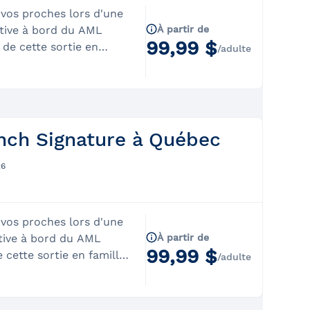
 vos proches lors d'une
ctive à bord du AML
À partir de
99,99 $
 de cette sortie en
/adulte
ur admirer le cadre
bords d’une fenêtre
Un rendez-vous
rée prioritaire à
re assuré pour profiter
nch Signature à Québec
qu'au 25 octobre
osa à l'arrivée (option
26
eux brunch aux choix
quipage&nbsp;Croisière
 vos proches lors d'une
nte&nbsp;Vue imprenable
ctive à bord du AML
À partir de
99,99 $
e cette sortie en famille
/adulte
rer le cadre
d’une fenêtre grandeur
incontournable!Entrée