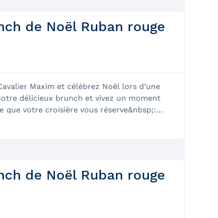
de mimosa à l'arrivée
est aussi
unch de Noël Ruban rouge
re assuré pour profiter
qu'au 25 octobre
x choix variés servi par
enable sur Québec
valier Maxim et célébrez Noël lors d’une
 notre délicieux brunch et vivez un moment
 Ce que votre croisière vous réserve&nbsp;:
 et verre de mimosa à l’arrivée Délicieux
 servi par notre équipage Animation musicale
oël
unch de Noël Ruban rouge