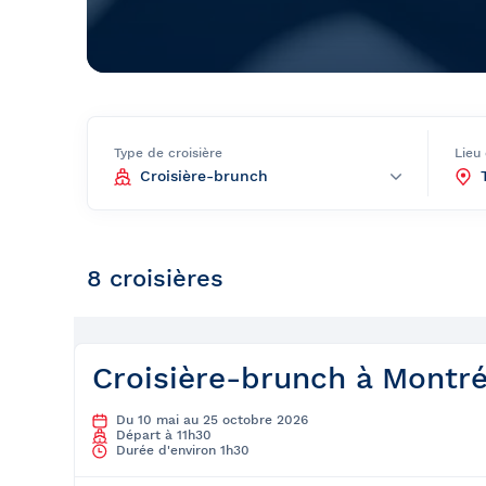
Bal de finissants
Expédition dans les Îles Sec
Ottawa
Laurent
Croisière guidée
Croisière évasion
Type de croisière
Lieu
Croisière de soir
Croisière-lunch
Croisières entre Montréal, 
8 croisières
Tadoussac
Croisière de Noël
Croisière aux petits pingoui
Croisière-brunch à Montré
Navette fluviale
Du 10 mai au 25 octobre 2026
Départ à 11h30
Durée d'environ 1h30