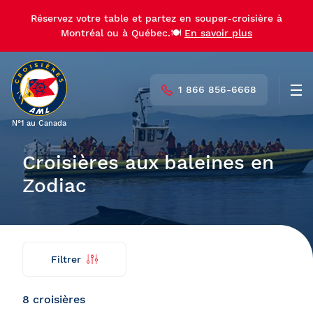
Réservez votre table et partez en souper-croisière à
Réservez votre table et partez en souper-croisière à
Montréal ou à Québec.🍽️
Montréal ou à Québec.🍽️
En savoir plus
En savoir plus
1 866 856-6668
Men
N°1 au Canada
Croisières aux baleines en
Zodiac
Filtrer
Trouver
Retour
ma
croisière
8 croisières