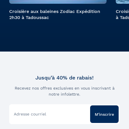
Croisière aux baleines Zodiac Expédition
Crois
2h30 à Tadoussac
à Tad
Jusqu’à 40% de rabais!
Recevez nos offres exclusives en vous inscrivant à
notre infolettre.
Adresse courriel
M'inscrire