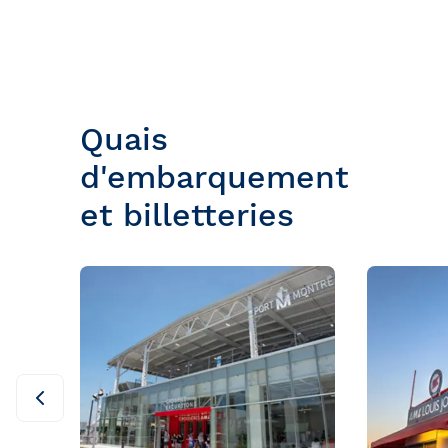
Bal de finissants
Expédition dans les Îles Sec
Ottawa
Laurent
Croisière guidée
Croisière évasion
Quais
Croisière de soir
d'embarquement
Croisière-lunch
et billetteries
Croisières entre Montréal, 
Tadoussac
Croisière de Noël
Croisière aux petits pingoui
Navette fluviale