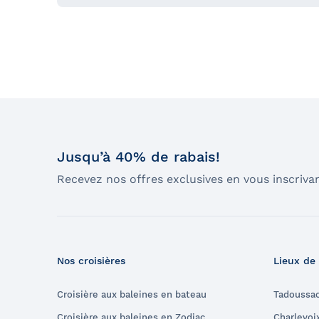
Jusqu’à 40% de rabais!
Recevez nos offres exclusives en vous inscrivan
Nos croisières
Lieux de
Croisière aux baleines en bateau
Tadoussa
Croisière aux baleines en Zodiac
Charlevoi