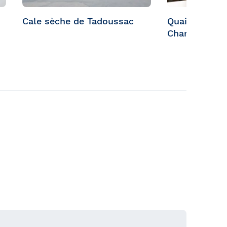
Cale sèche de Tadoussac
Quai et billet
Charlevoix