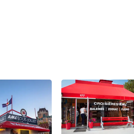
rètes du Saint-
Québec et
ns