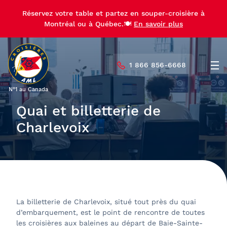
Réservez votre table et partez en souper-croisière à
Montréal ou à Québec.🍽️
En savoir plus
1 866 856-6668
Men
N°1 au Canada
Quai et billetterie de
Charlevoix
La billetterie de Charlevoix, situé tout près du quai
d’embarquement, est le point de rencontre de toutes
les croisières aux baleines au départ de Baie-Sainte-