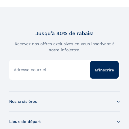
Jusqu’à 40% de rabais!
Recevez nos offres exclusives en vous inscrivant à
notre infolettre.
Adresse courriel
M'inscrire
Nos croisières
Croisière aux baleines en bateau
Lieux de départ
Croisière aux baleines en Zodiac