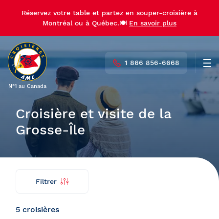
Réservez votre table et partez en souper-croisière à
Réservez votre table et partez en souper-croisière à
Montréal ou à Québec.🍽️
Montréal ou à Québec.🍽️
En savoir plus
En savoir plus
1 866 856-6668
Men
N°1 au Canada
Croisière et visite de la
Grosse-Île
Filtrer
Trouver
Retour
ma
croisière
5 croisières