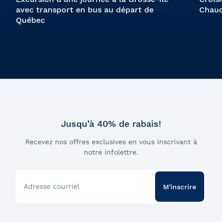
avec transport en bus au départ de
Chaud
Québec
Jusqu’à 40% de rabais!
Recevez nos offres exclusives en vous inscrivant à
notre infolettre.
Adresse courriel
M'inscrire