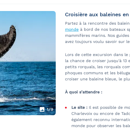
sible pour les personnes qui se déplacent en fauteuil ro
Croisière aux baleines e
 déplaçant en fauteuil roulant manuel lors d'une même cr
Partez à la rencontre des balei
oulant manuel seront dirigiées vers le pont A qui dispose 
monde
à bord de nos bateaux s
mammifères marins. Nos guides 
e font via une passerelle adaptée en présence de membre
avez toujours voulu savoir sur l
n'est possible à partir de Tadoussac;
Lors de cette excursion dans le
in, le passager peut être assisté par un membre d'équipage
la chance de croiser jusqu'à 13
petits rorquals, les rorquals co
phoques communs et les bélugas
St-Laurent, le pont B, le pont supérieur et les espaces e
croiser une baleine bleue, le pl
À quoi s’attendre :
ant
Le site :
Il est possible de mo
1
/9
Charlevoix ou encore de Tado
également reconnu internati
r dès son arrivée à la passerelle ou avant, selon les bes
monde pour observer les bale