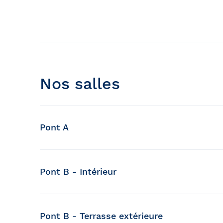
Nos salles
Pont A
Capacité de la salle
94 places style banquet (jusqu'à 124 places
Pont B - Intérieur
Capacité de la salle
140 places style cocktail dinatoire
50 places style banquet
Pont B - Terrasse extérieure