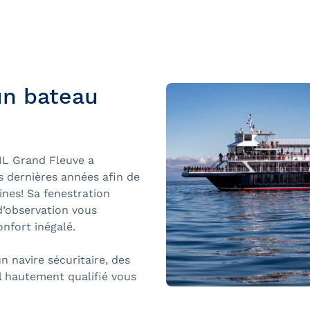
rètes du Saint-
un bateau
ML Grand Fleuve a
Québec et
s dernières années afin de
eines! Sa fenestration
d’observation vous
nfort inégalé.
ns
 navire sécuritaire, des
l hautement qualifié vous