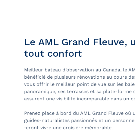
Bal de finissants
Expédition dans les Îles Sec
Ottawa
Laurent
Croisière guidée
Croisière évasion
Le AML Grand Fleuve, 
Croisière de soir
tout confort
Croisière-lunch
Meilleur bateau d’observation au Canada, le A
Croisières entre Montréal, 
bénéficié de plusieurs rénovations au cours de
Tadoussac
vous offrir le meilleur point de vue sur les bal
Croisière de Noël
panoramique, ses terrasses et sa plate-forme 
assurent une visibilité incomparable dans un co
Croisière aux petits pingoui
Prenez place à bord du AML Grand Fleuve où un
Navette fluviale
guides-naturalistes passionnés et un personne
feront vivre une croisière mémorable.