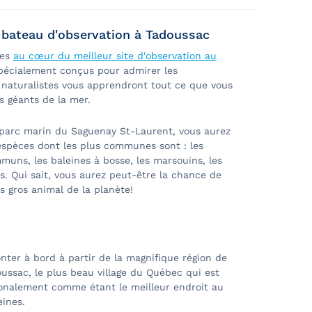
ulant manuel. Il est possible d'embarquer
n bateau d'observation à Tadoussac
oisière. Pour toute la durée de la croisière,
nes
au cœur du meilleur site d'observation au
d'une salle de bain adaptée;
pécialement conçus pour admirer les
naturalistes vous apprendront tout ce que vous
s de l’équipage à partir de Baie-Ste-
es géants de la mer.
 parc marin du Saguenay St-Laurent, vous aurez
, selon la disponibilité du personnel;
 espèces dont les plus communes sont : les
mmuns, les baleines à bosse, les marsouins, les
. Qui sait, vous aurez peut-être la chance de
xtérieurs ne sont pas adaptés pour les
us gros animal de la planète!
nter à bord à partir de la magnifique région de
ussac, le plus beau village du Québec qui est
onalement comme étant le meilleur endroit au
oins du passager et en fonction de la
ines.