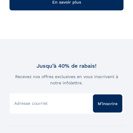
En savoir plus
de la croisière.
Itinéraire :
Le bateau met le cap vers l’est, longeant
le Vieux‑Québec avant de se diriger vers l’Île
d’Orléans et la majestueuse chute Montmorency. À
l’approche du pont de l’Île d’Orléans, le bateau
revient vers la ville, longeant les fortifications
historiques avant de poursuivre vers les ponts
Pierre-Laporte et de Québec. Après être passé sous
ces structures emblématiques, le navire continue
Jusqu’à 40% de rabais!
jusqu’à Cap-Rouge, avant de revenir accoster tout
près du Vieux-Québec.
Recevez nos offres exclusives en vous inscrivant à
notre infolettre.
Vues panoramiques :
Parcourez les différents ponts
extérieurs et admirez les vues spectaculaires de la
ville illuminée, la plus ancienne d’Amérique du
Adresse courriel
M'inscrire
Nord.
Bar et bistro :
Installez-vous confortablement et
laissez-vous tenter par un cocktail et un bon repas
à bord! Commencez la soirée avec un cocktail de