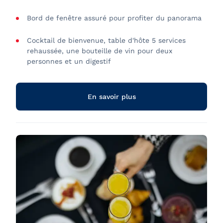
Bord de fenêtre assuré pour profiter du panorama
Cocktail de bienvenue, table d'hôte 5 services
rehaussée, une bouteille de vin pour deux
personnes et un digestif
Cuisine bistronomique locale cuisinée à bord par
notre chef exécutif
En savoir plus
Musique live pendant le souper, pour une
atmosphère feutrée et vibrante
Passage sous le pont de Québec et point de vue
exceptionnel sur la ville
Ambiance festive au cœur du Vieux-Québec
Animation et bars sur les terrasses extérieures