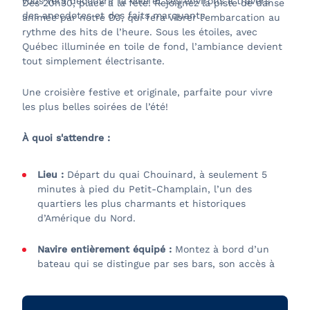
vous fera découvrir la ville et ses environs à travers
Dès 20h30, place à la fête! Rejoignez la piste de danse
des anecdotes et des faits marquants.
animée par notre DJ, qui fera vibrer l’embarcation au
rythme des hits de l’heure. Sous les étoiles, avec
Québec illuminée en toile de fond, l’ambiance devient
tout simplement électrisante.
Une croisière festive et originale, parfaite pour vivre
les plus belles soirées de l’été!
À quoi s'attendre :
Lieu :
Départ du quai Chouinard, à seulement 5
minutes à pied du Petit-Champlain, l’un des
quartiers les plus charmants et historiques
d’Amérique du Nord.
Navire entièrement équipé :
Montez à bord d’un
bateau qui se distingue par ses bars, son accès à
une grande piste de danse et son personnel
attentionné. Ses deux ponts offrent chacun une
ambiance unique et un confort inégalé tout au long