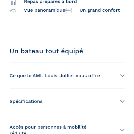
Repas préparés à bord
Vue panoramique
Un grand confort
Un bateau tout équipé
Ce que le AML Louis-Jolliet vous offre
Salles à manger entièrement vitrées
Spécifications
Repas préparés à bord
Capacité :
1000 passagers
Ambiance unique d’un pont à l’autre
Longueur :
162,5 pieds
Largeur :
70 pieds
Accès pour personnes à mobilité
Trois terrasses extérieures distinctes
Vitesse :
10 noeuds
réduite