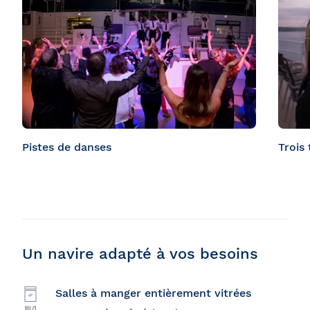
Grande terrasse sur le pont supérieur
Vue s
Salle entièrement vitrée
Pistes de danses
Trois 
Un navire adapté à vos besoins
Salles à manger entièrement vitrées