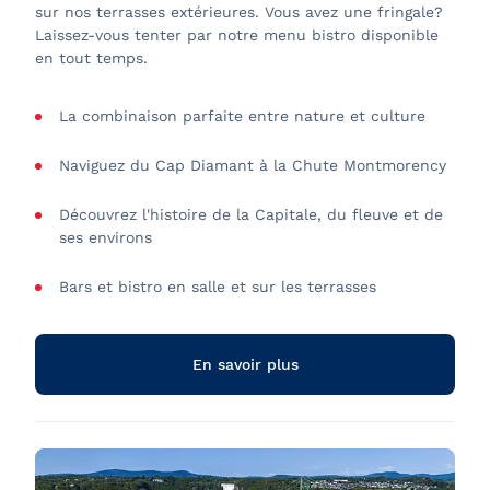
sur nos terrasses extérieures. Vous avez une fringale?
Laissez-vous tenter par notre menu bistro disponible
en tout temps.
La combinaison parfaite entre nature et culture
Naviguez du Cap Diamant à la Chute Montmorency
Découvrez l'histoire de la Capitale, du fleuve et de
ses environs
Bars et bistro en salle et sur les terrasses
Audioguide en 8 langues! Français, anglais, italien,
espagnol, allemand, mandarin, japonais et coréen.
En savoir plus