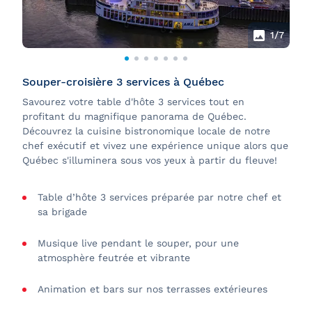
est de dix (10) sur le AML Louis-Jolliet;
1
/7
Des membres d’équipage s’occuperont d’assister la
personne dans ses déplacements afin de l’emmener
à l’étage voulu;
Souper-croisière 3 services à Québec
Tout au long de la croisière, en cas de besoin, le
Savourez votre table d'hôte 3 services tout en
passager est assisté dans ses déplacements de la
profitant du magnifique panorama de Québec.
même façon;
Découvrez la cuisine bistronomique locale de notre
chef exécutif et vivez une expérience unique alors que
Québec s'illuminera sous vos yeux à partir du fleuve!
Toilettes à mobilité réduite au pont B seulement,
nécessitant de l'assistance;
Table d’hôte 3 services préparée par notre chef et
Embarquement et débarquement se feront en
sa brigade
présence de membres de l’équipage.
Musique live pendant le souper, pour une
Personne à mobilité réduite sans fauteuil roulant
atmosphère feutrée et vibrante
Animation et bars sur nos terrasses extérieures
Bateaux accessibles en tout temps;