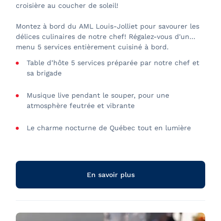
croisière au coucher de soleil!
Montez à bord du AML Louis-Jolliet pour savourer les
délices culinaires de notre chef! Régalez-vous d'un
menu 5 services entièrement cuisiné à bord.
Table d’hôte 5 services préparée par notre chef et
sa brigade
Musique live pendant le souper, pour une
atmosphère feutrée et vibrante
Le charme nocturne de Québec tout en lumière
Animation et bars sur nos terrasses extérieures
Décor et ambiance changeant au fil de l'eau
En savoir plus