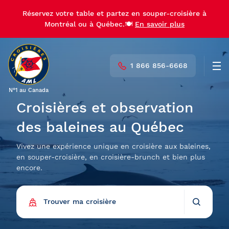
Réservez votre table et partez en souper-croisière à
Réservez votre table et partez en souper-croisière à
Montréal ou à Québec.🍽️
Montréal ou à Québec.🍽️
En savoir plus
En savoir plus
1 866 856-6668
Men
N°1 au Canada
Croisières et observation
des baleines au Québec
Vivez une expérience unique en croisière aux baleines,
en souper-croisière, en croisière-brunch et bien plus
encore.
Trouver ma croisière
Retour
Trouver ma croisière