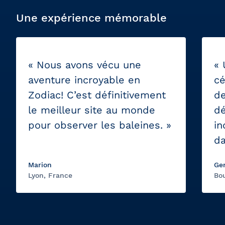
Une expérience mémorable
« Nous avons vécu une
« 
aventure incroyable en
cé
Zodiac! C’est définitivement
de
le meilleur site au monde
dé
pour observer les baleines. »
in
da
Marion
Ge
Lyon, France
Bou