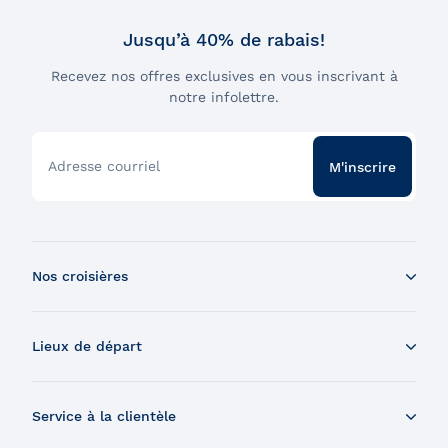
Jusqu’à 40% de rabais!
Recevez nos offres exclusives en vous inscrivant à
notre infolettre.
Adresse courriel
M'inscrire
Nos croisières
Croisière aux baleines en bateau
Lieux de départ
Croisière aux baleines en Zodiac
Souper-croisière
Tadoussac
Croisière-brunch
Service à la clientèle
Charlevoix
Croisière et feux d'artifice
Montréal