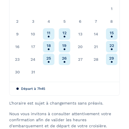
1
2
3
4
5
6
7
8
11
12
15
9
10
13
14
18
19
22
16
17
20
21
25
26
29
23
24
27
28
30
31
Départ à 7h45
L'horaire est sujet à changements sans préavis.
Nous vous invitons à consulter attentivement votre
confirmation afin de valider les heures
d'embarquement et de départ de votre croisière.