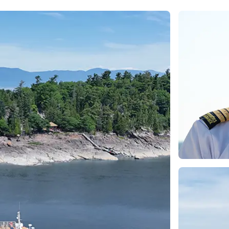
rètes du Saint-
Québec et
ns