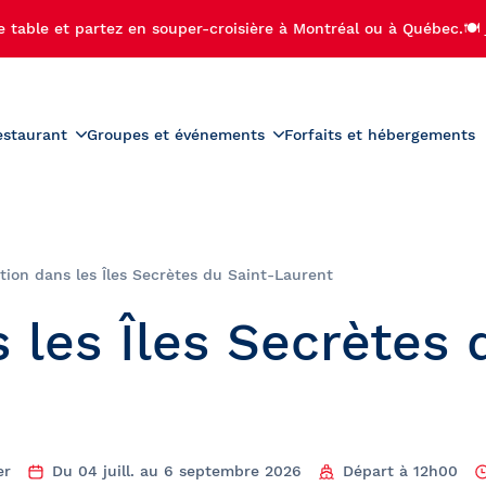
e table et partez en souper-croisière à Montréal ou à Québec.🍽️
estaurant
Groupes et événements
Forfaits et hébergements
roduits
Menus
Groupes scolaires
r-croisière
Activités préscolaires
teau
Carte des vins
ière-brunch
Activités scolaires
tion dans les Îles Secrètes du Saint-Laurent
diac
Carte des boissons
croisière
Bal de finissants
 les Îles Secrètes 
 de Noël
Sorties de camps de jour
ère aux feux d'artifice
Voyages étudiants
ère privée avec feux
palaches
fice
se-Île
er
Du 04 juill. au 6 septembre 2026
Départ à 12h00