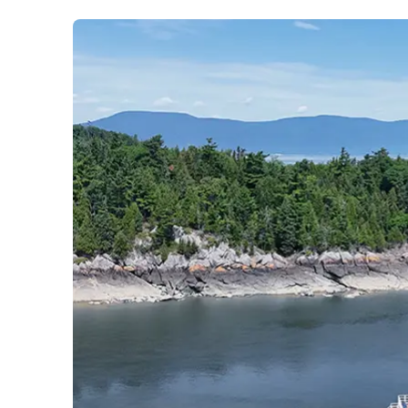
Bal de finissants
Expédition dans les Îles Sec
Ottawa
Laurent
Croisière guidée
Croisière évasion
Croisière de soir
Croisière-lunch
Croisières entre Montréal, 
Tadoussac
Croisière de Noël
Croisière aux petits pingoui
Navette fluviale