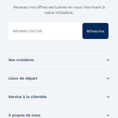
Recevez nos offres exclusives en vous inscrivant à
notre infolettre.
Adresse courriel
M'inscrire
Nos croisières
Croisière aux baleines en bateau
Lieux de départ
Croisière aux baleines en Zodiac
Souper-croisière
Tadoussac
Croisière-brunch
Service à la clientèle
Charlevoix
Croisière et feux d'artifice
Montréal
Nous contacter
Croisière et visite de la Grosse-Île
Québec
À propos de nous
Nous trouver
Expédition dans les Îles Secrètes du Saint-Laurent