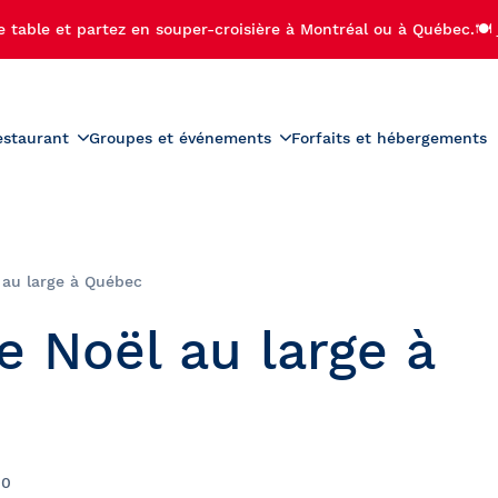
e table et partez en souper-croisière à Montréal ou à Québec.🍽️
estaurant
Groupes et événements
Forfaits et hébergements
roduits
Menus
Groupes scolaires
r-croisière
Activités préscolaires
teau
Carte des vins
ière-brunch
Activités scolaires
 au large à Québec
diac
Carte des boissons
croisière
Bal de finissants
e Noël au large à
 de Noël
Sorties de camps de jour
ère aux feux d'artifice
Voyages étudiants
ère privée avec feux
palaches
fice
se-Île
00