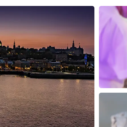
rètes du Saint-
Québec et
ns