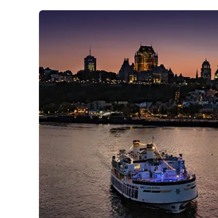
Bal de finissants
Expédition dans les Îles Sec
Ottawa
Laurent
Croisière guidée
Croisière évasion
Croisière de soir
Croisière-lunch
Croisières entre Montréal, 
Tadoussac
Croisière de Noël
Croisière aux petits pingoui
Navette fluviale