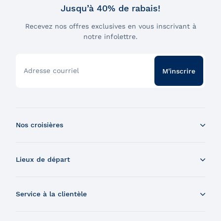
Jusqu’à 40% de rabais!
Recevez nos offres exclusives en vous inscrivant à
notre infolettre.
Adresse courriel
M'inscrire
Nos croisières
Croisière aux baleines en bateau
Lieux de départ
Croisière aux baleines en Zodiac
Souper-croisière
Tadoussac
Croisière-brunch
Service à la clientèle
Charlevoix
Croisière et feux d'artifice
Montréal
Nous contacter
Croisière et visite de la Grosse-Île