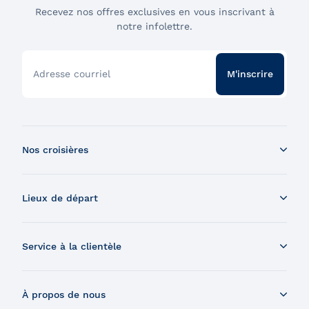
Recevez nos offres exclusives en vous inscrivant à
notre infolettre.
Adresse courriel
M'inscrire
Nos croisières
Croisière aux baleines en bateau
Lieux de départ
Croisière aux baleines en Zodiac
Souper-croisière
Tadoussac
Croisière-brunch
Service à la clientèle
Charlevoix
Croisière et feux d'artifice
Montréal
Nous contacter
Croisière et visite de la Grosse-Île
Québec
À propos de nous
Nous trouver
Expédition dans les Îles Secrètes du Saint-Laurent
Chaudière-Appalaches