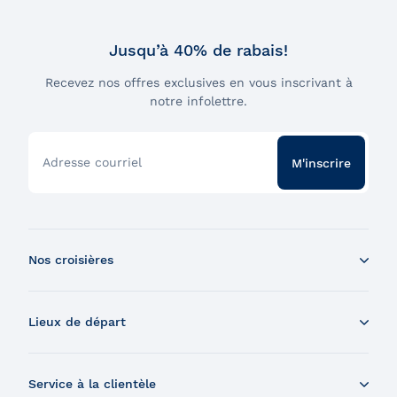
Jusqu’à 40% de rabais!
Recevez nos offres exclusives en vous inscrivant à
notre infolettre.
Adresse courriel
M'inscrire
Nos croisières
Croisière aux baleines en bateau
Lieux de départ
Croisière aux baleines en Zodiac
Souper-croisière
Tadoussac
Croisière-brunch
Service à la clientèle
Charlevoix