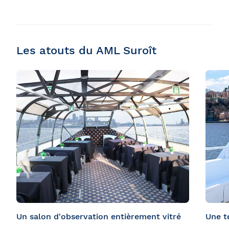
Les atouts du AML Suroît
Un salon d'observation entièrement vitré
Une te