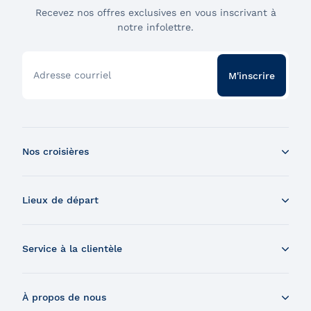
Recevez nos offres exclusives en vous inscrivant à
notre infolettre.
Adresse courriel
M'inscrire
Nos croisières
Croisière aux baleines en bateau
Lieux de départ
Croisière aux baleines en Zodiac
Souper-croisière
Tadoussac
Croisière-brunch
Service à la clientèle
Charlevoix
Croisière et feux d'artifice
Montréal
Nous contacter
Croisière et visite de la Grosse-Île
Québec
À propos de nous
Nous trouver
Expédition dans les Îles Secrètes du Saint-Laurent
Chaudière-Appalaches