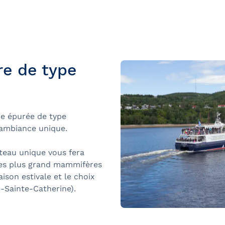
rètes du Saint-
re de type
ne épurée de type
Québec et
 ambiance unique.
ateau unique vous fera
les plus grand mammifères
ns
son estivale et le choix
-Sainte-Catherine).