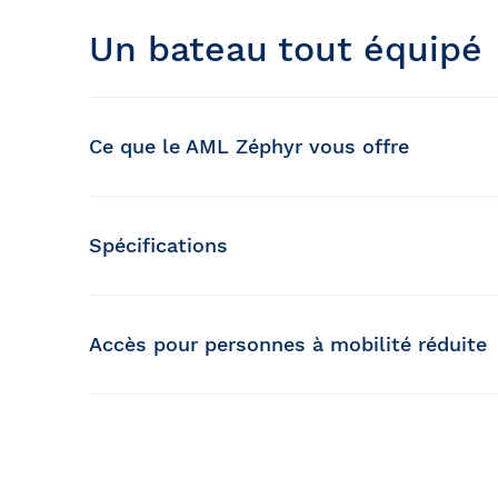
Un bateau tout équipé
Ce que le AML Zéphyr vous offre
Deux ponts
Spécifications
Un pont d'observation à l'avant
Capacité :
243
passagers
Vue panoramique
Longueur :
78 pieds
Largeur :
Accès pour personnes à mobilité réduite
26 pieds
Un service de bar
Fauteuils roulants manuels et Aides à la Mobil
Fauteuils roulants motorisés, triporteurs, qua