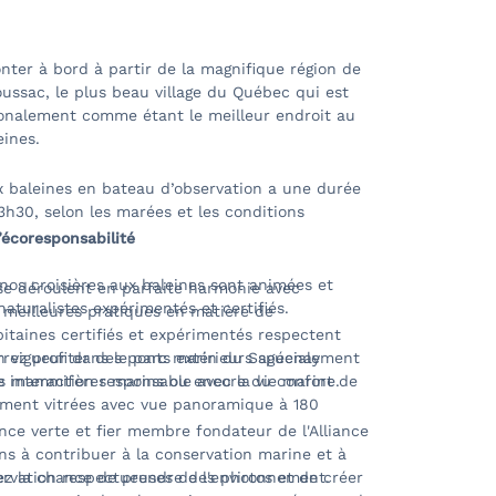
nter à bord à partir de la magnifique région de
ussac, le plus beau village du Québec qui est
onalement comme étant le meilleur endroit au
ines.
ux baleines en bateau d’observation a une durée
3h30, selon les marées et les conditions
écoresponsabilité
nos croisières aux baleines sont animées et
se déroulent en parfaite harmonie avec
turalistes expérimentés et certifiés.
s meilleures pratiques en matière de
taines certifiés et expérimentés respectent
n vigueur dans le parc marin du Saguenay
rez profiter des ponts extérieurs spécialement
 interaction responsable avec la vie marine.
es mammifères marins ou encore du confort de
rement vitrées avec vue panoramique à 180
ance verte et fier membre fondateur de l'Alliance
s à contribuer à la conservation marine et à
ervation respectueuses de l'environnement.
z la chance de prendre des photos et de créer