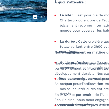
À quoi s’attendre :
Le site :
Il est possible de mo
1
/9
Charlevoix ou encore de Tado
également reconnu internati
monde pour observer les bale
La durée :
Cette croisière a
totale variant entre 3h00 et 
maritimes.
Notre engagement en matière d’
Guide professionnel :
Toutes 
Nos croisières écoresponsables 
commentées par des guides na
l'environnement et intègrent le
développement durable. Nos capi
strictement la réglementation e
Vue panoramique :
Vous pour
Saint-Laurent afin d’assurer une
conçus pour l’observation d
nos salles intérieures entiè
degrés.
En tant que partenaire de l’Alli
Éco-Baleine, nous nous engageon
promouvoir des pratiques d’obs
Souvenirs assurés :
Vous aure