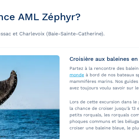
fauteuil roulant manuel ou électrique à bord de ce navire
ience AML Zéphyr?
ant
ssac et Charlevoix (Baie-Sainte-Catherine).
r dès son arrivée à la passerelle ou avant, selon les bes
Croisière aux baleines e
Partez à la rencontre des balei
monde
à bord de nos bateaux s
mammifères marins. Nos guides 
avez toujours voulu savoir sur l
Lors de cette excursion dans le
la chance de croiser jusqu'à 13
petits rorquals, les rorquals co
phoques communs et les bélugas
croiser une baleine bleue, le pl