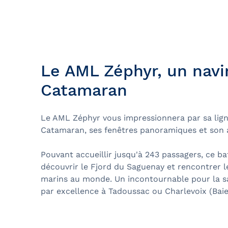
Bal de finissants
Expédition dans les Îles Sec
Ottawa
Laurent
Croisière guidée
Croisière évasion
Le AML Zéphyr, un navi
Croisière de soir
Catamaran
Croisière-lunch
Le AML Zéphyr vous impressionnera par sa lig
Croisières entre Montréal, 
Catamaran, ses fenêtres panoramiques et son
Tadoussac
Croisière de Noël
Pouvant accueillir jusqu'à 243 passagers, ce b
découvrir le Fjord du Saguenay et rencontrer 
Croisière aux petits pingoui
marins au monde. Un incontournable pour la sai
par excellence à Tadoussac ou Charlevoix (Baie
Navette fluviale