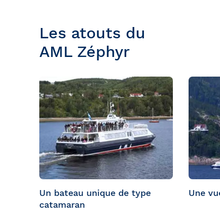
À noter que ces capacités comprennent l'a
Les atouts du
AML Zéphyr
Un bateau unique de type
Une vu
catamaran