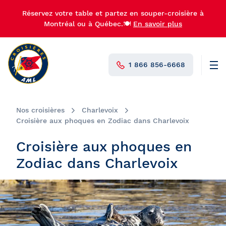
Réservez votre table et partez en souper-croisière à
Montréal ou à Québec.🍽️
En savoir plus
1 866 856-6668
Men
N°1 au Canada
Nos croisières
Charlevoix
Croisière aux phoques en Zodiac dans Charlevoix
Croisière aux phoques en
Zodiac dans Charlevoix