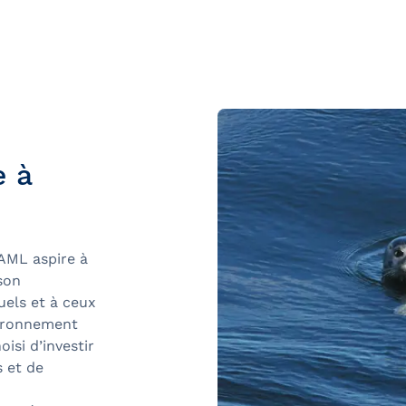
rètes du Saint-
 à
Québec et
 AML aspire à
son
uels et à ceux
ns
vironnement
isi d’investir
 et de