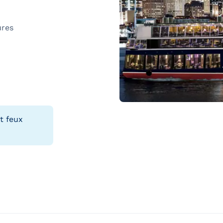
ures
t feux