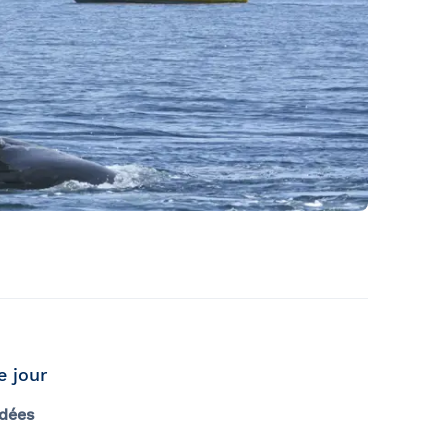
e jour
idées