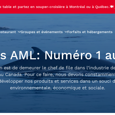
e table et partez en souper-croisière à Montréal ou à Québec.🍽️
estaurant
Groupes et événements
Forfaits et hébergements
roduits
Menus
Groupes scolaires
es AML: Numéro 1 
r-croisière
Activités préscolaires
teau
Carte des vins
ière-brunch
Activités scolaires
diac
Carte des boissons
 est de demeurer le chef de file dans l’industrie de
croisière
Bal de finissants
au Canada. Pour ce faire, nous devons constamment
 de Noël
Sorties de camps de jour
développer nos produits et services dans un souci d
ère aux feux d'artifice
Voyages étudiants
environnementale, économique et sociale.
ère privée avec feux
palaches
fice
se-Île