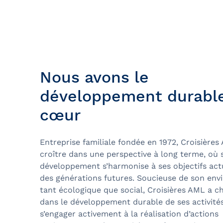
Bal de finissants
Expédition dans les Îles Sec
Ottawa
Laurent
Croisière guidée
Croisière évasion
Nous avons le
Croisière de soir
développement durable
Croisière-lunch
cœur
Croisières entre Montréal, 
Tadoussac
Entreprise familiale fondée en 1972, Croisières
Croisière de Noël
croître dans une perspective à long terme, où 
développement s’harmonise à ses objectifs act
Croisière aux petits pingoui
des générations futures. Soucieuse de son en
Navette fluviale
tant écologique que social, Croisières AML a cho
dans le développement durable de ses activités
s’engager activement à la réalisation d’actions