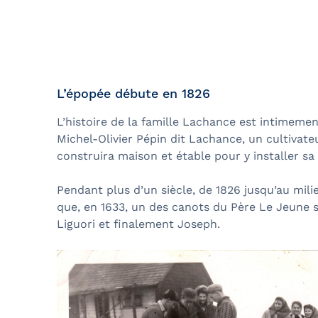
Bal de finissants
Expédition dans les Îles Sec
Ottawa
Laurent
Croisière guidée
Croisière évasion
L’épopée débute en 1826
Croisière de soir
L’histoire de la famille Lachance est intimement
Croisière-lunch
Michel-Olivier Pépin dit Lachance, un cultivateur
construira maison et étable pour y installer sa 
Croisières entre Montréal, 
Tadoussac
Pendant plus d’un siècle, de 1826 jusqu’au mil
que, en 1633, un des canots du Père Le Jeune s’
Croisière de Noël
Liguori et finalement Joseph.
Croisière aux petits pingoui
Navette fluviale