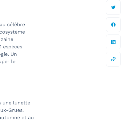
au célèbre
 écosystème
nzaine
00 espèces
ogie. Un
uper le
n une lunette
aux-Grues.
’automne et au