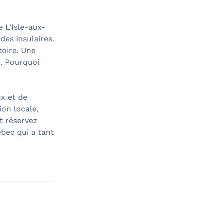
 L’Isle-aux-
des insulaires.
toire. Une
e. Pourquoi
ux et de
on locale,
et réservez
ébec qui a tant