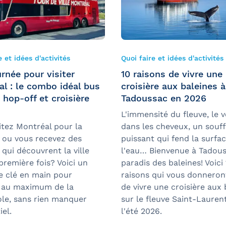
e et idées d'activités
Quoi faire et idées d'activités
rnée pour visiter
10 raisons de vivre une
l : le combo idéal bus
croisière aux baleines à
hop-off et croisière
Tadoussac en 2026
L'immensité du fleuve, le 
itez Montréal pour la
dans les cheveux, un souff
, ou vous recevez des
puissant qui fend la surfa
qui découvrent la ville
l'eau… Bienvenue à Tadous
première fois? Voici un
paradis des baleines! Voici
re clé en main pour
raisons qui vous donneron
r au maximum de la
de vivre une croisière aux 
le, sans rien manquer
sur le fleuve Saint-Lauren
iel.
l'été 2026.