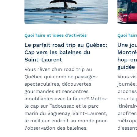
Quoi faire et idées d'activités
Quoi fair
Le parfait road trip au Québec:
Une jou
Cap vers les baleines du
Montréa
Saint-Laurent
hop-on 
guidée
Vous rêvez d'un road trip au
Québec qui combine paysages
Vous vis
spectaculaires, découvertes
journée
gourmandes et rencontres
proches 
inoubliables avec la faune? Mettez
pour la 
le cap sur Tadoussac et le parc
itinérai
marin du Saguenay
Saint-Laurent,
profite
–
le meilleur endroit au monde pour
métropo
l'observation des baleines.
d'essent