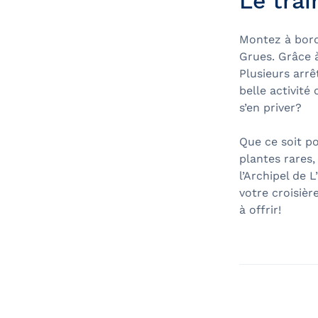
Le tra
Montez à bord
Grues. Grâce à
Plusieurs arrê
belle activité
s’en priver?
Que ce soit po
plantes rares
l’Archipel de 
votre croisièr
à offrir!