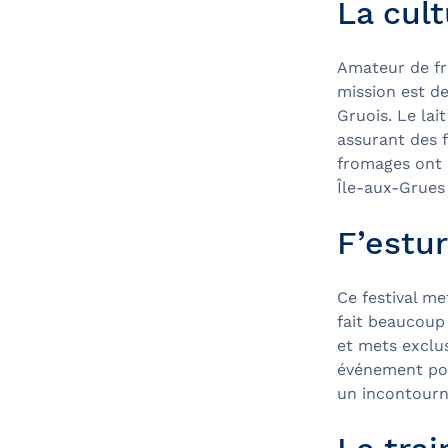
La cul
Amateur de fr
mission est de
Gruois. Le lai
assurant des 
fromages ont d
Île-aux-Grues
F’estu
Ce festival me
fait beaucoup
et mets exclusi
événement pou
un incontourna