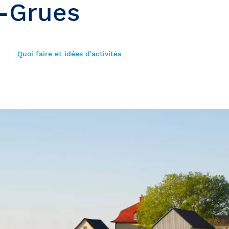
-Grues
rètes du Saint-
9
Quoi faire et idées d'activités
Québec et
ns