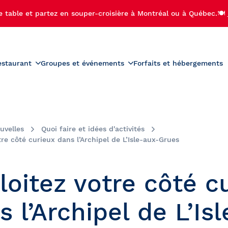
e table et partez en souper-croisière à Montréal ou à Québec.🍽️
estaurant
Groupes et événements
Forfaits et hébergements
roduits
Menus
Groupes scolaires
r-croisière
Activités préscolaires
teau
Carte des vins
ière-brunch
Activités scolaires
uvelles
Quoi faire et idées d'activités
diac
Carte des boissons
croisière
Bal de finissants
tre côté curieux dans l’Archipel de L’Isle-aux-Grues
 de Noël
Sorties de camps de jour
ère aux feux d'artifice
Voyages étudiants
loitez votre côté c
ère privée avec feux
palaches
fice
s l’Archipel de L’Isl
se-Île