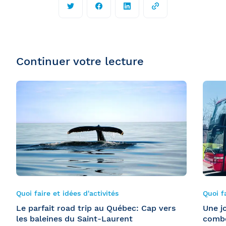
Continuer votre lecture
Quoi faire et idées d'activités
Quoi fa
Le parfait road trip au Québec: Cap vers
Une j
les baleines du Saint-Laurent
combo