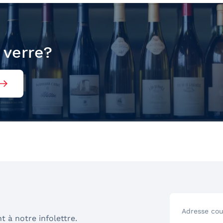
 verre?
Adresse cou
t à notre infolettre.