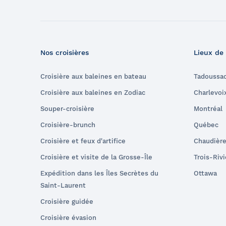
Nos croisières
Lieux de
Croisière aux baleines en bateau
Tadoussa
Croisière aux baleines en Zodiac
Charlevoi
Souper-croisière
Montréal
Croisière-brunch
Québec
Croisière et feux d'artifice
Chaudièr
Croisière et visite de la Grosse-Île
Trois-Riv
Expédition dans les Îles Secrètes du
Ottawa
Saint-Laurent
Croisière guidée
Croisière évasion