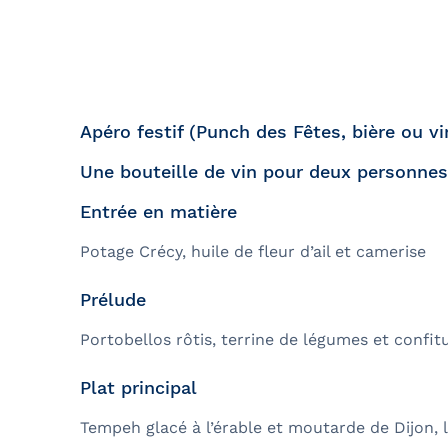
Bal de finissants
Expédition dans les Îles Sec
Ottawa
Laurent
Croisière guidée
Croisière évasion
Apéro festif (Punch des Fêtes, bière ou vi
Croisière de soir
Une bouteille de vin pour deux personne
Croisière-lunch
Entrée en matière
Croisières entre Montréal, 
Potage Crécy, huile de fleur d’ail et camerise
Tadoussac
Prélude
Croisière de Noël
Croisière aux petits pingoui
Portobellos rôtis, terrine de légumes et confi
Navette fluviale
Plat principal
Tempeh glacé à l’érable et moutarde de Dijon, 