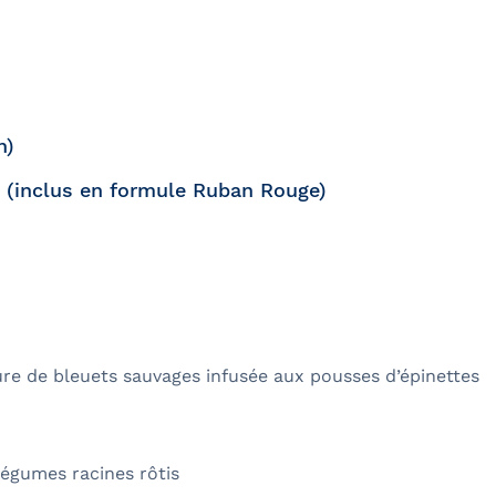
rètes du Saint-
n)
s (inclus en formule Ruban Rouge)
Québec et
ns
ture de bleuets sauvages infusée aux pousses d’épinettes
légumes racines rôtis