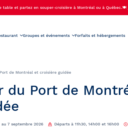
e table et partez en souper-croisière à Montréal ou à Québec.🍽️
estaurant
Groupes et événements
Forfaits et hébergements
roduits
Menus
Groupes scolaires
r-croisière
Activités préscolaires
teau
Carte des vins
ière-brunch
Activités scolaires
 Port de Montréal et croisière guidée
diac
Carte des boissons
croisière
Bal de finissants
ur du Port de Montr
 de Noël
Sorties de camps de jour
ère aux feux d'artifice
Voyages étudiants
dée
ère privée avec feux
palaches
fice
se-Île
n au 7 septembre 2026
Départs à 11h30, 14h00 et 16h00