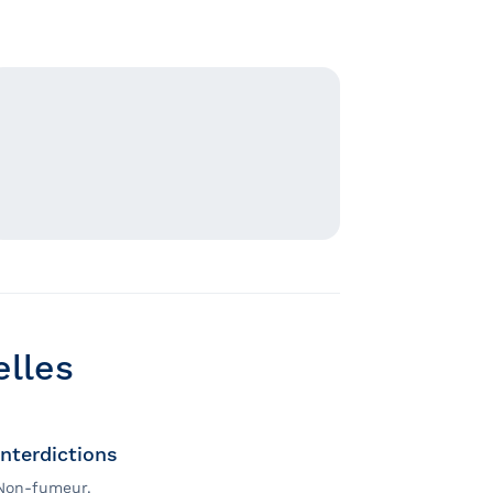
elles
Interdictions
Non-fumeur.