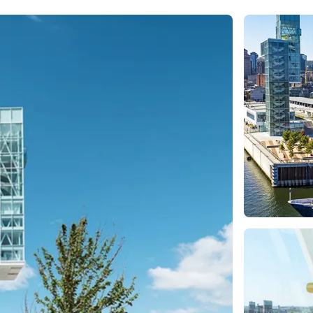
rètes du Saint-
Québec et
ns