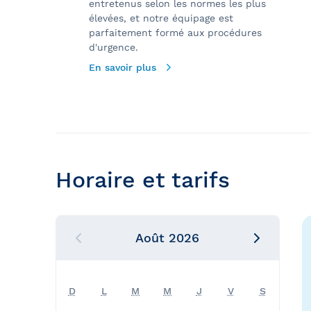
entretenus selon les normes les plus
élevées, et notre équipage est
parfaitement formé aux procédures
d'urgence.
En savoir plus
Horaire et tarifs
Août
2026
D
L
M
M
J
V
S