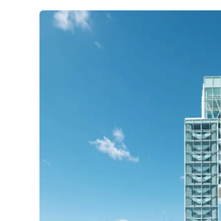
Bal de finissants
Expédition dans les Îles Sec
Ottawa
Laurent
Croisière guidée
Croisière évasion
Croisière de soir
Croisière-lunch
Croisières entre Montréal, 
Tadoussac
Croisière de Noël
Croisière aux petits pingoui
Navette fluviale