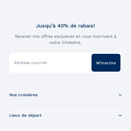
Jusqu’à 40% de rabais!
Recevez nos offres exclusives en vous inscrivant à
notre infolettre.
Adresse courriel
M'inscrire
Nos croisières
Croisière aux baleines en bateau
Lieux de départ
Croisière aux baleines en Zodiac
Souper-croisière
Tadoussac