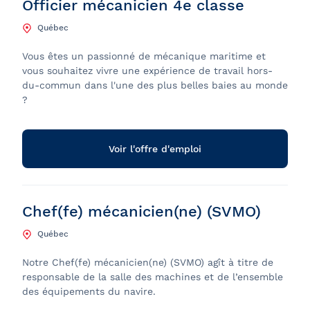
Officier mécanicien 4e classe
A-Z
Informatique et
Québec
Z-A
développement
Vous êtes un passionné de mécanique maritime et
Juridique
vous souhaitez vivre une expérience de travail hors-
Maintenance
du-commun dans l'une des plus belles baies au monde
?
Navigation
Ressources humaines
Voir l'offre d'emploi
Service à la clientèle
Stages
Chef(fe) mécanicien(ne) (SVMO)
Transport et logistique
Québec
Ventes, marketing et
communications
Notre Chef(fe) mécanicien(ne) (SVMO) agît à titre de
responsable de la salle des machines et de l’ensemble
Restauration
des équipements du navire.
Autres types d'emplois