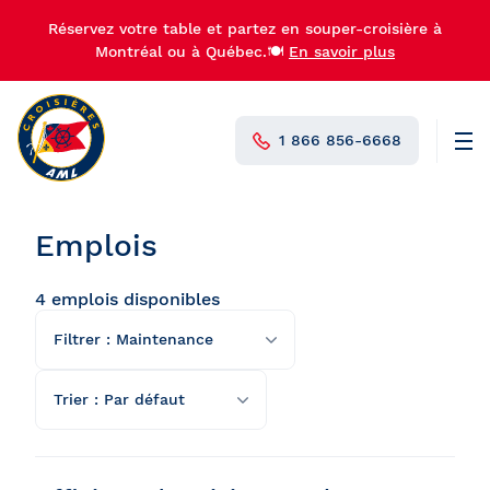
Réservez votre table et partez en souper-croisière à
Montréal ou à Québec.🍽️
En savoir plus
1 866 856-6668
Men
N°1 au Canada
Emplois
4 emplois disponibles
Filtrer : Maintenance
Toutes les catégories
Trier : Par défaut
Administration et gestion
Par défaut
Comptabilité