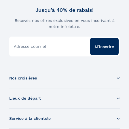
Jusqu’à 40% de rabais!
Recevez nos offres exclusives en vous inscrivant à
notre infolettre.
Adresse courriel
M'inscrire
Nos croisières
Croisière aux baleines en bateau
Lieux de départ
Croisière aux baleines en Zodiac
Souper-croisière
Tadoussac
Croisière-brunch
Service à la clientèle
Charlevoix
Croisière et feux d'artifice
Montréal