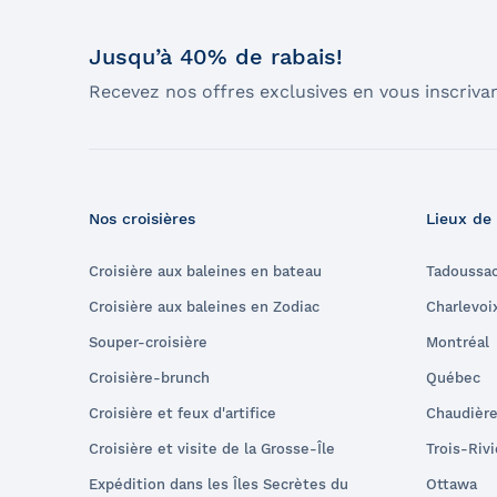
Jusqu’à 40% de rabais!
Recevez nos offres exclusives en vous inscrivan
Nos croisières
Lieux de
Croisière aux baleines en bateau
Tadoussa
Croisière aux baleines en Zodiac
Charlevoi
Souper-croisière
Montréal
Croisière-brunch
Québec
Croisière et feux d'artifice
Chaudièr
Croisière et visite de la Grosse-Île
Trois-Riv
Expédition dans les Îles Secrètes du
Ottawa