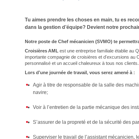
Bal de finissants
Expédition dans les Îles Sec
Ottawa
Laurent
Tu aimes prendre les choses en main, tu es reco
Croisière guidée
dans la gestion d’équipe? Devient notre procha
Croisière évasion
Notre poste de Chef mécanicien (SVMO) te permettra
Croisière de soir
Croisières AML
est une entreprise familiale établie 
importante compagnie de croisières et d'excursions au Ca
Croisière-lunch
personnalisé et un accueil chaleureux à tous nos clients.
Lors d’une journée de travail, vous serez amené à :
Croisières entre Montréal, 
Tadoussac
Agir à titre de responsable de la salle des mac
navire;
Croisière de Noël
Croisière aux petits pingoui
Voir à l’entretien de la partie mécanique des inst
Navette fluviale
S’assurer de la propreté et de la sécurité des p
Superviser le travail de l’assistant mécanicien, 