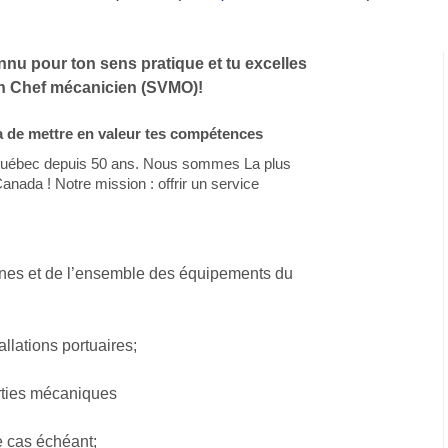
rètes du Saint-
nnu pour ton sens pratique et tu excelles
in Chef mécanicien (SVMO)!
 de mettre en valeur tes compétences
au Québec depuis 50 ans. Nous sommes La plus
nada ! Notre mission : offrir un service
Québec et
hines et de l’ensemble des équipements du
ns
allations portuaires;
arties mécaniques
le cas échéant;