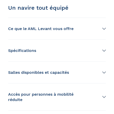
Un navire tout équipé
Ce que le AML Levant vous offre
Boutique et service de bar
Spécifications
2 ponts abrités
Capacité :
493 passagers
Section VIP équipée de 16 sièges exécutifs
Longueur :
112,2 pieds
Largeur :
29 pieds
Salles disponibles et capacités
Pont A
Accès pour personnes à mobilité
120 places style banquet
réduite
130 places style cocktail dînatoire
Aides à la Mobilité Motorisées (AMM)