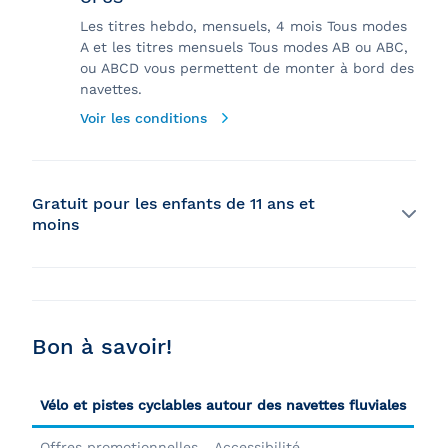
Les titres hebdo, mensuels, 4 mois Tous modes
A et les titres mensuels Tous modes AB ou ABC,
ou ABCD vous permettent de monter à bord des
navettes.
Voir les conditions
Gratuit pour les enfants de 11 ans et
moins
L’accès aux navettes fluviales est gratuit en tout temps
pour les enfants de 11 ans et moins, si accompagnés
d’une personne de 14 ans et plus qui en assume la
surveillance. Cette personne doit détenir un titre de
Bon à savoir!
transport valide et validé, et ne peut pas accompagner
plus de 5 enfants.
Vélo et pistes cyclables autour des navettes fluviales
Offres promotionnelles
Accessibilité