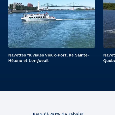
Navettes fluviales Vieux-Port, Île Sainte-
Navet
Hélène et Longueuil
Québe
Jusqu’à 40% de rabais!