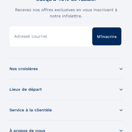
Recevez nos offres exclusives en vous inscrivant à
notre infolettre.
Adresse courriel
M'inscrire
Nos croisières
Croisière aux baleines en bateau
Lieux de départ
Croisière aux baleines en Zodiac
Souper-croisière
Tadoussac
Croisière-brunch
Service à la clientèle
Charlevoix
Croisière et feux d'artifice
Montréal
Nous contacter
Croisière et visite de la Grosse-Île
Québec
À propos de nous
Nous trouver