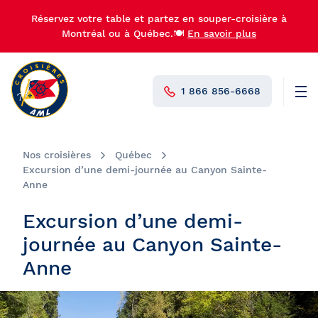
Réservez votre table et partez en souper-croisière à
Montréal ou à Québec.🍽️
En savoir plus
1 866 856-6668
Men
N°1 au Canada
Nos croisières
Québec
Excursion d’une demi-journée au Canyon Sainte-
Anne
Excursion d’une demi-
journée au Canyon Sainte-
Anne