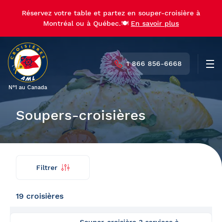
Réservez votre table et partez en souper-croisière à
Réservez votre table et partez en souper-croisière à
Montréal ou à Québec.🍽️
Montréal ou à Québec.🍽️
En savoir plus
En savoir plus
1 866 856-6668
Men
N°1 au Canada
Soupers-croisières
Filtrer
Trouver
Retour
ma
croisière
19 croisières