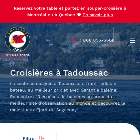
Réservez votre table et partez en souper-croisière à
Réservez votre table et partez en souper-croisière à
Montréal ou à Québec.🍽️
Montréal ou à Québec.🍽️
En savoir plus
En savoir plus
1 866 856-6668
Men
N°1 au Canada
Croisières à Tadoussac
La seule compagnie à Tadoussac offrant zodiac et
bateau, au meilleur prix et avec Garantie baleine!
Rencontrez 13 espèces de baleines au cœur du
meilleur site d'observation au monde et découvrez le
majestueux Fjord du Saguenay!
Filtrer