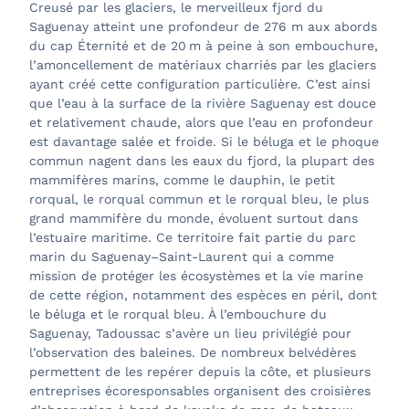
Creusé par les glaciers, le merveilleux
fjord du
Saguenay atteint une profondeur de 276 m aux abords
du cap Éternité et de 20 m à peine à son embouchure,
l’amoncellement de matériaux charriés par les glaciers
ayant créé cette configuration particulière. C’est ainsi
que l’eau à la surface de la rivière Saguenay est douce
et relativement chaude, alors que l’eau en profondeur
est davantage salée et froide. Si le béluga et le phoque
commun nagent dans les eaux du fjord, la plupart des
mammifères marins, comme le dauphin, le petit
rorqual, le rorqual commun et le rorqual bleu, le plus
grand mammifère du monde, évoluent surtout dans
l’estuaire maritime. Ce territoire fait partie du
parc
marin du Saguenay–Saint-Laurent qui a comme
mission de protéger les écosystèmes et la vie marine
de cette région, notamment des espèces en péril, dont
le béluga et le rorqual bleu. À l’embouchure du
Saguenay,
Tadoussac s’avère un lieu privilégié pour
l’observation des baleines. De nombreux belvédères
permettent de les repérer depuis la côte, et plusieurs
entreprises écoresponsables organisent des croisières