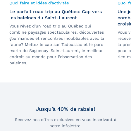
Quoi faire et idées d'activités
Quoi fa
Le parfait road trip au Québec: Cap vers
Une j
les baleines du Saint-Laurent
combo
crois
Vous rêvez d'un road trip au Québec qui
combine paysages spectaculaires, découvertes
Vous v
gourmandes et rencontres inoubliables avec la
receve
faune? Mettez le cap sur Tadoussac et le parc
la pre
marin du Saguenay
–
Saint-Laurent, le meilleur
pour p
endroit au monde pour l'observation des
rien m
baleines.
Jusqu’à 40% de rabais!
Recevez nos offres exclusives en vous inscrivant à
notre infolettre.